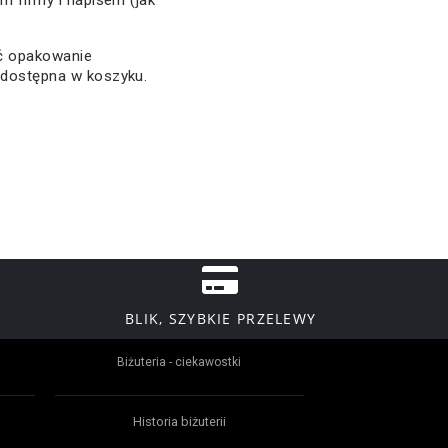
em firmy i napisem (jak
ać opakowanie
 dostępna w koszyku.
BLIK, SZYBKIE PRZELEWY
Biżuteria - ciekawostki
Historia biżuterii