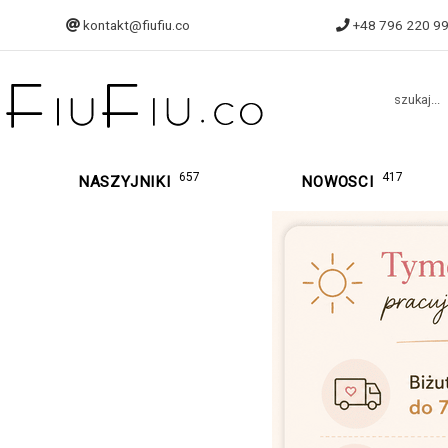
kontakt@fiufiu.co
+48 796 220 9
szukaj...
657
417
NASZYJNIKI
NOWOSCI