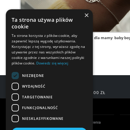
×
Ta strona używa plików
cookie
Ta strona korzysta z plików cookie, aby
bransoletka srebrna
bransoletka dla mamy
baby bo
zapewnić lepszą wygodę użytkowania.
Korzystając z tej strony, wyrażasz zgodę na
używanie przez nas wszystkich plików
cookie zgodnie z warunkami naszej polityki
plików cookie.
Dowiedz się więcej
NIEZBĘDNE
WYDAJNOŚĆ
DARMOWA DOSTAWA OD 200,00 ZŁ
TARGETOWANIE
Warunki zakupów
FUNKCJONALNOŚĆ
NIESKLASYFIKOWANE
Czas realizacji zamówienia