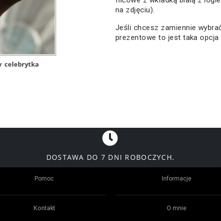
filcowe z wkładką białą z logi
na zdjęciu).
Jeśli chcesz zamiennie wybr
prezentowe to jest taka opcja
y
celebrytka
DOSTAWA DO 7 DNI ROBOCZYCH.
Pomoc
Informacje
Kontakt
O mnie