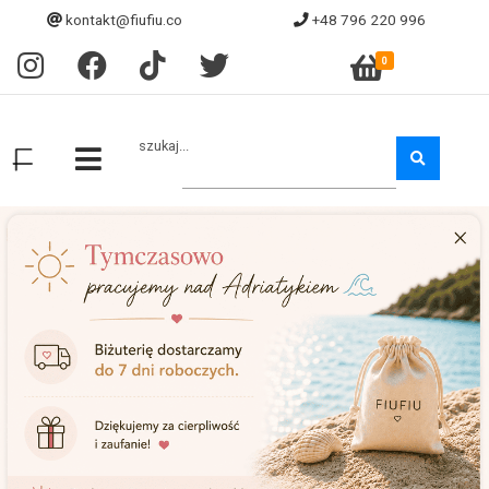
kontakt@fiufiu.co
+48 796 220 996
0
szukaj...