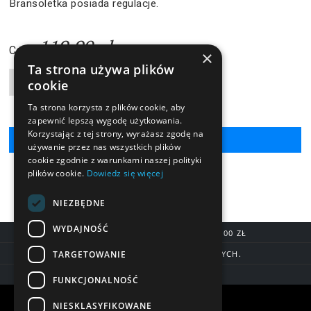
Bransoletka posiada regulacje.
119,90 zł
Cena:
×
Ta strona używa plików
cookie
Liczba produktów
Ta strona korzysta z plików cookie, aby
zapewnić lepszą wygodę użytkowania.
Korzystając z tej strony, wyrażasz zgodę na
używanie przez nas wszystkich plików
cookie zgodnie z warunkami naszej polityki
plików cookie.
Dowiedz się więcej
NIEZBĘDNE
WYDAJNOŚĆ
DARMOWA DOSTAWA OD 200,00 ZŁ
TARGETOWANIE
DOSTAWA DO 7 DNI ROBOCZYCH.
BLIK, SZYBKIE PRZELEWY
FUNKCJONALNOŚĆ
Warunki zakupów
NIESKLASYFIKOWANE