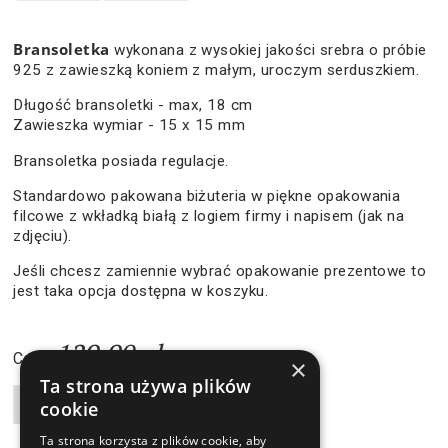
Bransoletka
wykonana z wysokiej jakości srebra o próbie
925 z zawieszką koniem z małym, uroczym serduszkiem.
Długość bransoletki - max, 18 cm
Zawieszka wymiar - 15 x 15 mm
Bransoletka posiada regulacje.
Standardowo pakowana biżuteria w piękne opakowania
filcowe z wkładką białą z logiem firmy i napisem (jak na
zdjęciu).
Jeśli chcesz zamiennie wybrać opakowanie prezentowe to
jest taka opcja dostępna w koszyku.
129,90 zł
Cena:
×
Ta strona używa plików
Liczba produktów
cookie
Ta strona korzysta z plików cookie, aby