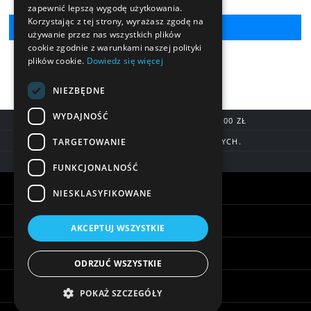
zapewnić lepszą wygodę użytkowania.
Korzystając z tej strony, wyrażasz zgodę na
używanie przez nas wszystkich plików
cookie zgodnie z warunkami naszej polityki
plików cookie.
Dowiedz się więcej
NIEZBĘDNE
WYDAJNOŚĆ
DARMOWA DOSTAWA OD 200,00 ZŁ
TARGETOWANIE
DOSTAWA DO 7 DNI ROBOCZYCH.
BLIK, SZYBKIE PRZELEWY
FUNKCJONALNOŚĆ
Warunki zakupów
NIESKLASYFIKOWANE
Pomoc
AKCEPTUJ WSZYSTKIE
Informacje
ODRZUĆ WSZYSTKIE
Biżuteria - ciekawostki
POKAŻ SZCZEGÓŁY