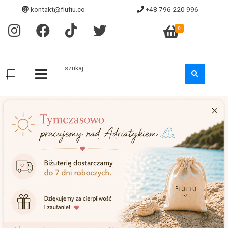
kontakt@fiufiu.co
+48 796 220 996
0
szukaj...