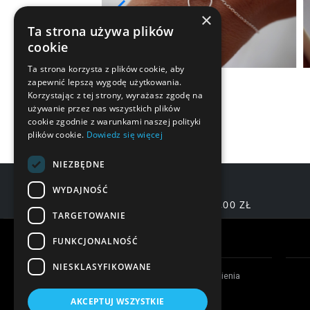
×
Ta strona używa plików
cookie
Ta strona korzysta z plików cookie, aby
zapewnić lepszą wygodę użytkowania.
Korzystając z tej strony, wyrażasz zgodę na
używanie przez nas wszystkich plików
cookie zgodnie z warunkami naszej polityki
plików cookie.
Dowiedz się więcej
NIEZBĘDNE
WYDAJNOŚĆ
DARMOWA DOSTAWA OD 200,00 ZŁ
TARGETOWANIE
Warunki zakupów
FUNKCJONALNOŚĆ
NIESKLASYFIKOWANE
Czas realizacji zamówienia
Formy płatności
AKCEPTUJ WSZYSTKIE