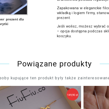
Zapakowana w eleganckie filc
wkładką i logiem firmy, stano
prezent.
wer
prezent dla
brytki
Jeśli wolisz, możesz wybrać
– opcja dostępna podczas sk
koszyku.
Powiązane produkty
soby kupujące ten produkt były także zainteresowane
9,90 zł
119,90 zł