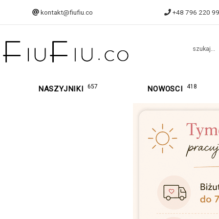
kontakt@fiufiu.co
+48 796 220 9
szukaj...
657
418
NASZYJNIKI
NOWOSCI