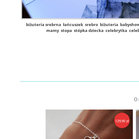
biżuteria srebrna
łańcuszek
srebro
biżuteria
babysho
mamy
stopa
stópka dziecka
celebrytka
cele
O
129,90 zł
14