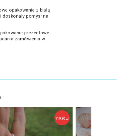
owe opakowanie z białą
wi doskonały pomysł na
 opakowanie prezentowe
ładania zamówienia w
 :
129,90 zł