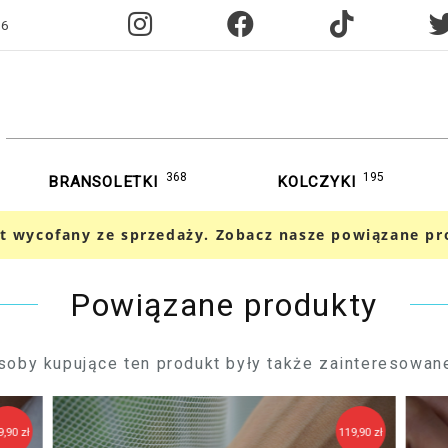
96
368
195
BRANSOLETKI
KOLCZYKI
t wycofany ze sprzedaży. Zobacz nasze powiązane pr
Powiązane produkty
soby kupujące ten produkt były także zainteresowane
119,90 zł
120,90 zł