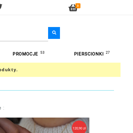
0
53
27
PROMOCJE
PIERSCIONKI
odukty.
 :
120,90 zł