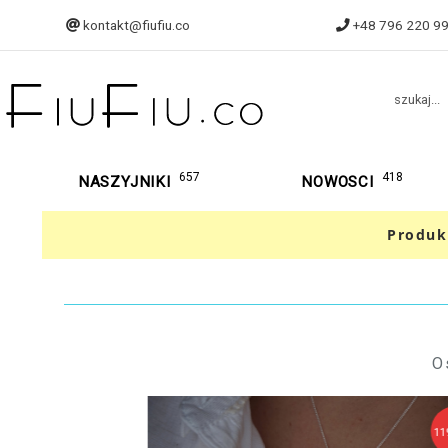
kontakt@fiufiu.co
+48 796 220 9
szukaj...
657
418
NASZYJNIKI
NOWOSCI
Produk
O
119,90 zł