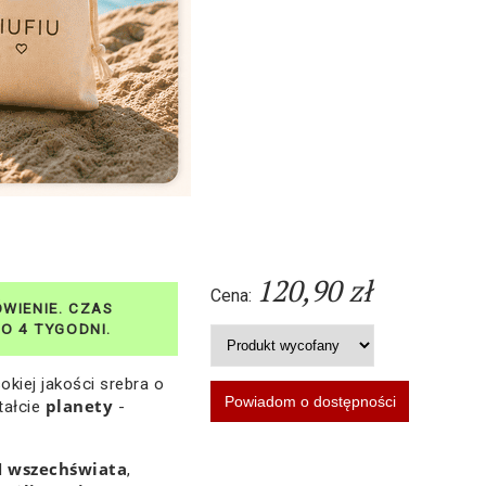
120,90 zł
Cena:
kiej jakości srebra o
planety
tałcie
-
wszechświata
l
,