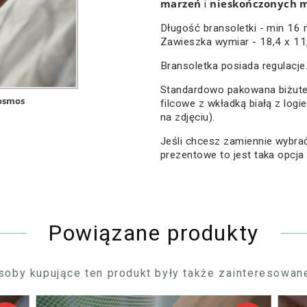
marzeń
nieskończonych m
i
Długość bransoletki - min 16
Zawieszka wymiar - 18,4 x 1
Bransoletka posiada regulacje
Standardowo pakowana biżute
osmos
filcowe z wkładką białą z logi
na zdjęciu).
Jeśli chcesz zamiennie wybr
prezentowe to jest taka opcja
Powiązane produkty
soby kupujące ten produkt były także zainteresowane