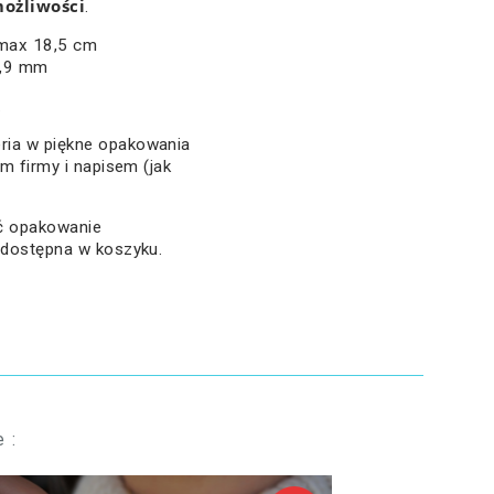
ożliwości
.
 max 18,5 cm
1,9 mm
.
ria w piękne opakowania
em firmy i napisem (jak
ać opakowanie
 dostępna w koszyku.
 :