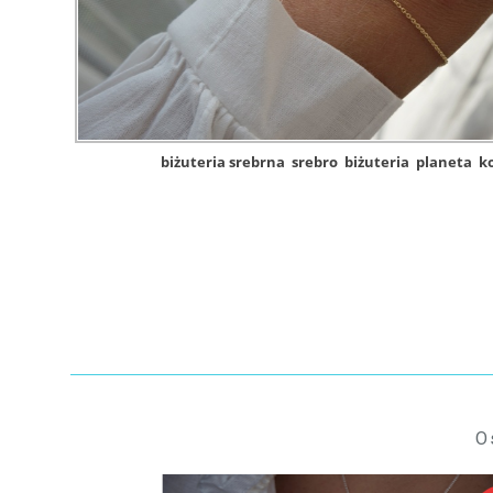
biżuteria srebrna
srebro
biżuteria
planeta
k
O