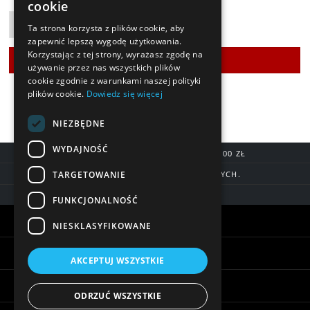
cookie
Ta strona korzysta z plików cookie, aby
zapewnić lepszą wygodę użytkowania.
Korzystając z tej strony, wyrażasz zgodę na
używanie przez nas wszystkich plików
cookie zgodnie z warunkami naszej polityki
plików cookie.
Dowiedz się więcej
NIEZBĘDNE
WYDAJNOŚĆ
DARMOWA DOSTAWA OD 200,00 ZŁ
TARGETOWANIE
DOSTAWA DO 7 DNI ROBOCZYCH.
BLIK, SZYBKIE PRZELEWY
FUNKCJONALNOŚĆ
Warunki zakupów
NIESKLASYFIKOWANE
Pomoc
AKCEPTUJ WSZYSTKIE
Informacje
ODRZUĆ WSZYSTKIE