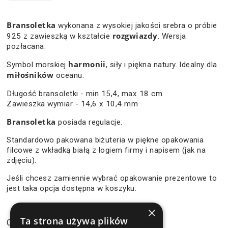
Bransoletka
wykonana z wysokiej jakości srebra o próbie
rozgwiazdy
925 z zawieszką w kształcie
. Wersja
pozłacana.
harmonii
Symbol morskiej
, siły i piękna natury. Idealny dla
miłośników
oceanu.
Długość bransoletki - min 15,4, max 18 cm
Zawieszka wymiar - 14,6 x 10,4 mm
Bransoletka
posiada regulacje.
Standardowo pakowana biżuteria w piękne opakowania
filcowe z wkładką białą z logiem firmy i napisem (jak na
zdjęciu).
Jeśli chcesz zamiennie wybrać opakowanie prezentowe to
jest taka opcja dostępna w koszyku.
×
109,90 zł
Ta strona używa plików
Cena: