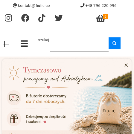
kontakt@fiufiu.co
+48 796 220 996
0
szukaj...