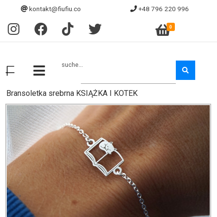
kontakt@fiufiu.co
+48 796 220 996
0
suche...
Bransoletka srebrna KSIĄŻKA I KOTEK