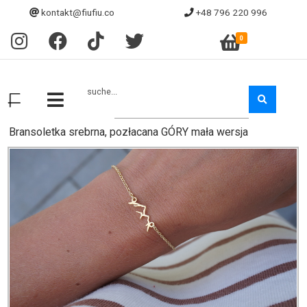
kontakt@fiufiu.co
+48 796 220 996
0
suche...
Bransoletka srebrna, pozłacana GÓRY mała wersja