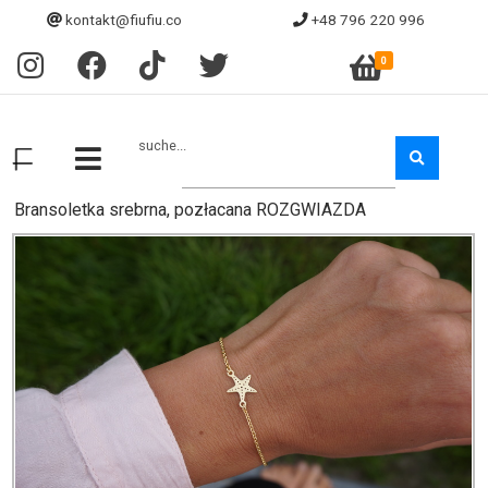
kontakt@fiufiu.co
+48 796 220 996
0
suche...
Bransoletka srebrna, pozłacana ROZGWIAZDA