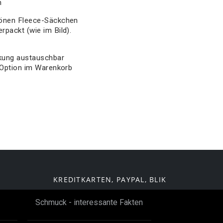
m
hönen Fleece-Säckchen
packt (wie im Bild).
kung austauschbar
 Option im Warenkorb
KREDITKARTEN, PAYPAL, BLIK
Schmuck - interessante Fakten