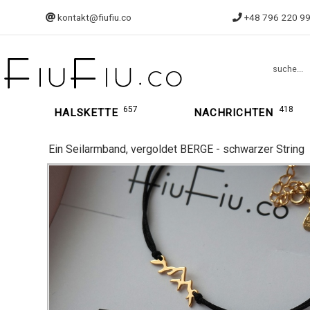
kontakt@fiufiu.co
+48 796 220 9
suche...
657
418
HALSKETTE
NACHRICHTEN
Ein Seilarmband, vergoldet BERGE - schwarzer String