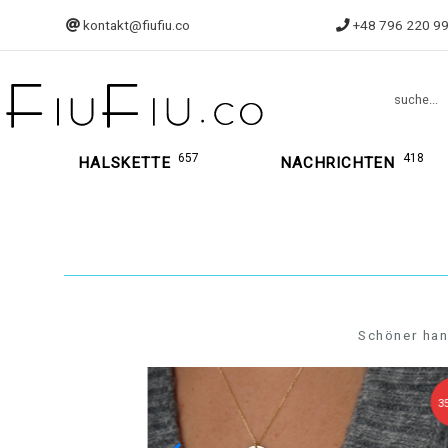
kontakt@fiufiu.co
+48 796 220 9
suche...
657
418
HALSKETTE
NACHRICHTEN
Schöner han
30,24 €
35