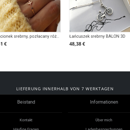
Pierścionek srebrny, pozłacany różowym złotem SAMOLOT
Łańcuszek srebrny BALON 3D
1 €
48,38 €
LIEFERUNG INNERHALB VON 7 WERKTAGEN
Beistand
Informationen
Kontakt
Über mich
Häufige Fragen
Ladenbesprechungen