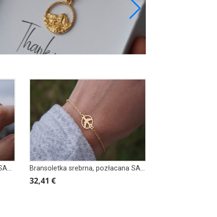
Pierścionek srebrny, pozłacany SAMOLOT
Bransoletka srebrna, pozłacana SAMOLOT W KOLE
32,41 €