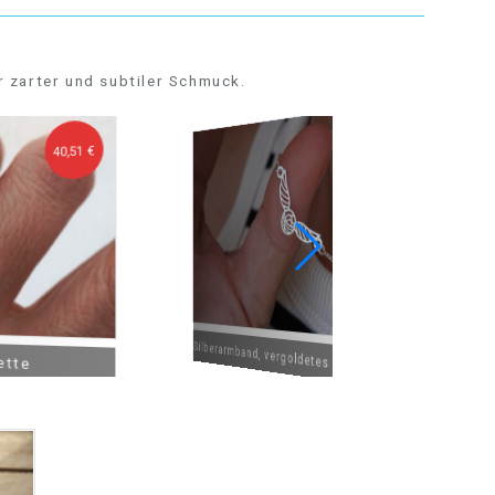
r zarter und subtiler Schmuck.
32,41 €
40,51 €
Silberarmband, vergoldetes BUCH MIT BRIEFEN