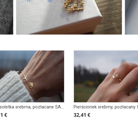
Bransoletka srebrna, pozłacane SAMOLOT, KOCHAM LATAĆ, PODRÓŻE
1 €
32,41 €