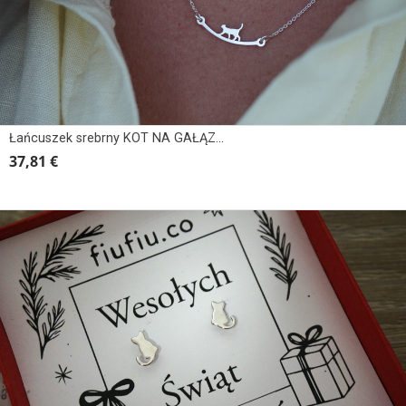
Łańcuszek srebrny KOT NA GAŁĄZCE
37,81 €