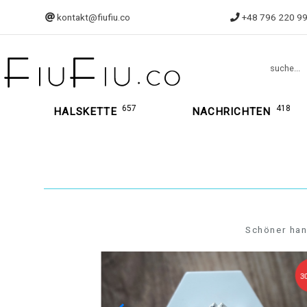
kontakt@fiufiu.co
+48 796 220 9
suche...
657
418
HALSKETTE
NACHRICHTEN
Schöner han
30,24 €
30