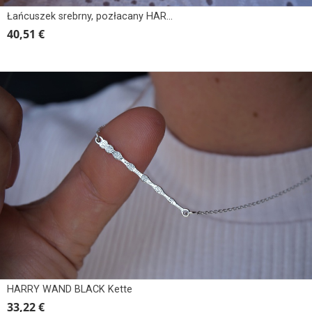
Łańcuszek srebrny, pozłacany HARRY POTTER
40,51 €
HARRY WAND BLACK Kette
33,22 €