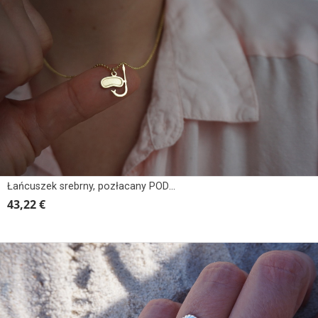
Łańcuszek srebrny, pozłacany PODWODNY ŚWIAT, MASKA PŁETWONURKA
43,22 €