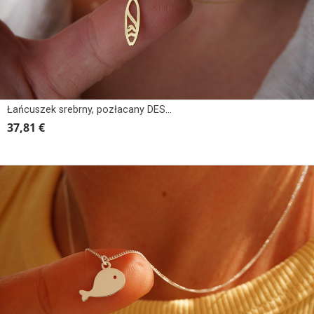
Łańcuszek srebrny, pozłacany DESKA SURF Z FALĄ
37,81 €