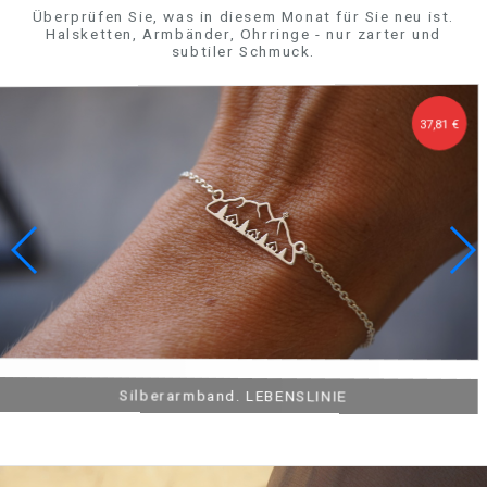
Überprüfen Sie, was in diesem Monat für Sie neu ist.
Halsketten, Armbänder, Ohrringe - nur zarter und
subtiler Schmuck.
29,70 €
37,81 €
32,41 €
37,81 €
Kolczyki srebrne GÓRY W SERCU 4
Bransoleta srebrna, pozłacana KLASYK
Silberarmband. LEBENSLINIE
OBRAS FINES Silberkette