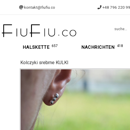
kontakt@fiufiu.co
+48 796 220 9
suche...
657
418
HALSKETTE
NACHRICHTEN
Kolczyki srebrne KULKI