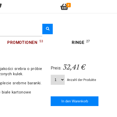
0
53
27
PROMOTIONEN
RINGE
32,41 €
Preis:
jakości srebra o próbie
zonych kulek.
Anzahl der Produkte
lecie srebrne baranki.
 białe kartonowe