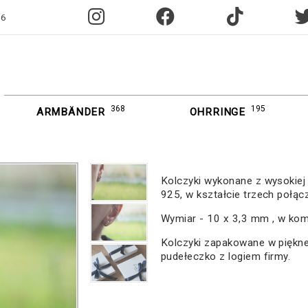
96
368
195
ARMBÄNDER
OHRRINGE
Kolczyki wykonane z wysokiej 
925, w kształcie trzech połąc
Wymiar - 10 x 3,3 mm , w komp
Kolczyki zapakowane w piękne
pudełeczko z logiem firmy.