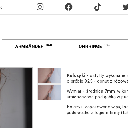
96
368
195
ARMBÄNDER
OHRRINGE
Kolczyki
- sztyfty wykonane z
o próbie 925 - donut z różow
Wymiar - średnica 7mm, w kom
umieszczone pod gąbką w pud
Kolczyki zapakowane w piękne
pudełeczko z logiem firmy (taki