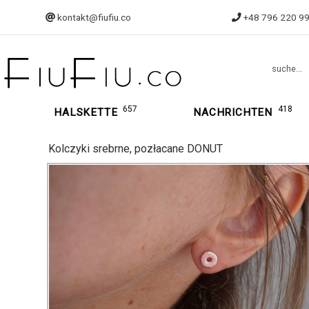
kontakt@fiufiu.co
+48 796 220 9
suche...
657
418
HALSKETTE
NACHRICHTEN
Kolczyki srebrne, pozłacane DONUT