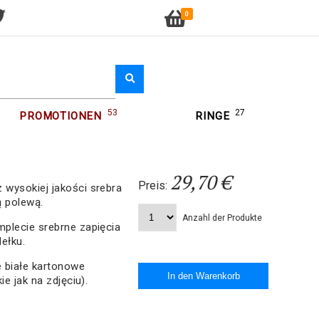
0
53
27
PROMOTIONEN
RINGE
29,70 €
Preis:
 wysokiej jakości srebra
ą polewą.
Anzahl der Produkte
plecie srebrne zapięcia
ełku.
 białe kartonowe
e jak na zdjęciu).