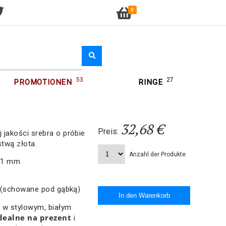
0
53
27
PROMOTIONEN
RINGE
32,68 €
Preis:
 jakości srebra o próbie
stwą złota.
Anzahl der Produkte
5,1 mm
 (schowane pod gąbką)
 w stylowym, białym
dealne na prezent
i