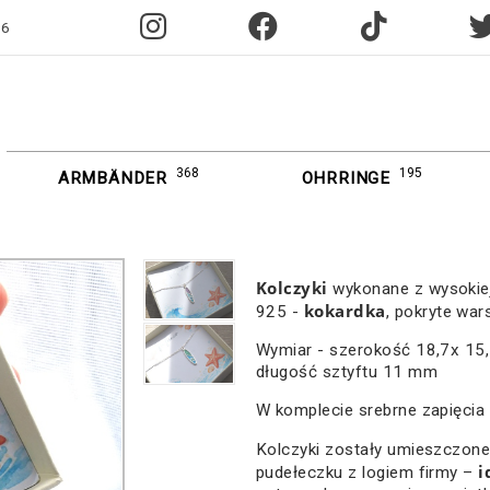
96
368
195
ARMBÄNDER
OHRRINGE
Kolczyki
wykonane z wysokiej
kokardka
925 -
, pokryte war
Wymiar - szerokość 18,7x 1
długość sztyftu 11 mm
W komplecie srebrne zapięcia
Kolczyki zostały umieszczone
i
pudełeczku z logiem firmy –