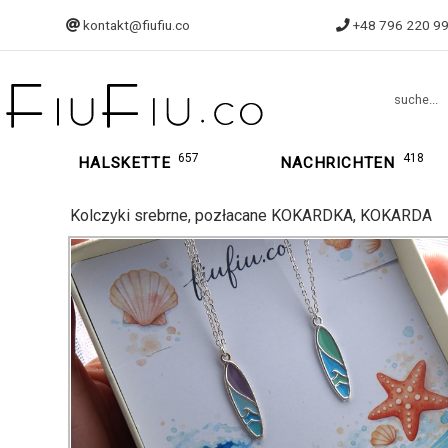
kontakt@fiufiu.co
+48 796 220 9
suche...
657
418
HALSKETTE
NACHRICHTEN
Kolczyki srebrne, pozłacane KOKARDKA, KOKARDA