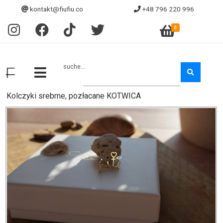
kontakt@fiufiu.co
+48 796 220 996
0
suche...
Kolczyki srebrne, pozłacane KOTWICA