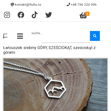
kontakt@fiufiu.co
+48 796 220 996
0
suche...
Łańcuszek srebrny GÓRY, SZEŚCIOKĄT, sześciokąt z
górami