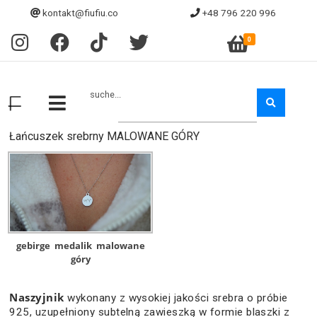
kontakt@fiufiu.co
+48 796 220 996
0
suche...
Łańcuszek srebrny MALOWANE GÓRY
gebirge
medalik
malowane
góry
Naszyjnik
wykonany z wysokiej jakości srebra o próbie
925, uzupełniony subtelną zawieszką w formie blaszki z