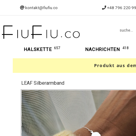
kontakt@fiufiu.co
+48 796 220 9
suche...
657
418
HALSKETTE
NACHRICHTEN
Produkt aus dem
LEAF Silberarmband