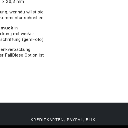
9 x 20,3 mm
ung. wenndu willst sie
llkommentar schreiben.
hmuck
in
ckung mit weißer
eschriftung (gemFoto).
chenkverpackung
r FallDiese Option ist
KREDITKARTEN, PAYPAL, BLIK