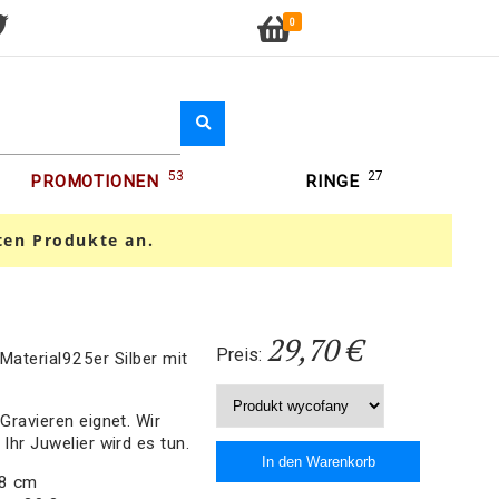
0
53
27
PROMOTIONEN
RINGE
ten Produkte an.
29,70 €
Preis:
aterial925er Silber mit
 Gravieren eignet. Wir
 Ihr Juwelier wird es tun.
18 cm