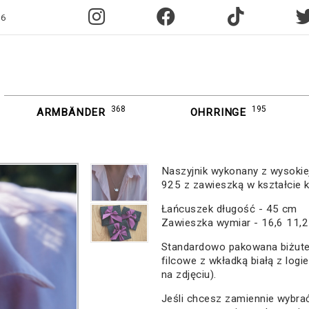
96
368
195
ARMBÄNDER
OHRRINGE
Naszyjnik wykonany z wysokiej
925 z zawieszką w kształcie 
Łańcuszek długość - 45 cm
Zawieszka wymiar - 16,6 11,
Standardowo pakowana biżute
filcowe z wkładką białą z logi
na zdjęciu).
Jeśli chcesz zamiennie wybr