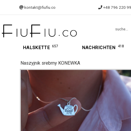
kontakt@fiufiu.co
+48 796 220 9
suche...
657
418
HALSKETTE
NACHRICHTEN
Naszyjnik srebrny KONEWKA