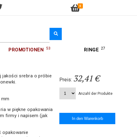
0
53
27
PROMOTIONEN
RINGE
32,41 €
 jakości srebra o próbie
Preis:
konewki.
Anzahl der Produkte
2 mm
ria w piękne opakowania
em firmy i napisem (jak
ać opakowanie