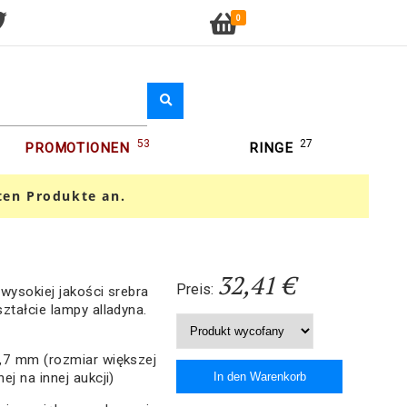
0
53
27
PROMOTIONEN
RINGE
ten Produkte an.
32,41 €
Preis:
wysokiej jakości srebra
ztałcie lampy alladyna.
,7 mm (rozmiar większej
j na innej aukcji)