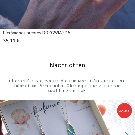
Pierścionek srebrny ROZGWIAZDA
35,11 €
Nachrichten
Überprüfen Sie, was in diesem Monat für Sie neu ist.
Halsketten, Armbänder, Ohrringe - nur zarter und
subtiler Schmuck.
32,68 €
 €
39,16 €