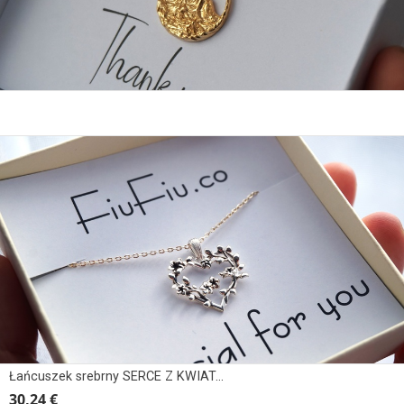
Łańcuszek srebrny SERCE Z KWIATAMI
30,24 €