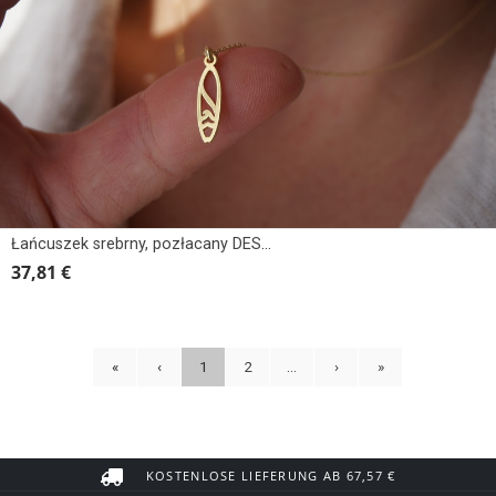
Łańcuszek srebrny, pozłacany DESKA SURF Z FALĄ
37,81 €
«
‹
1
2
...
›
»
KOSTENLOSE LIEFERUNG AB 67,57 €