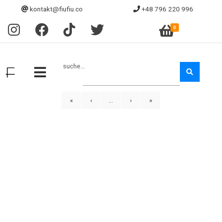
kontakt@fiufiu.co
+48 796 220 996
0
suche...
«
‹
...
›
»