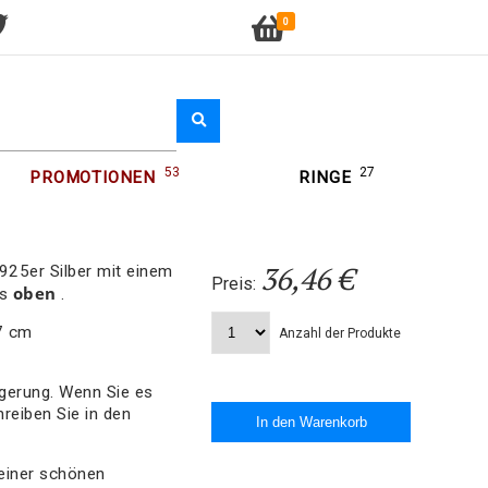
0
53
27
PROMOTIONEN
RINGE
36,46 €
925er Silber mit einem
Preis:
oben
hs
.
7 cm
Anzahl der Produkte
gerung. Wenn Sie es
reiben Sie in den
einer schönen