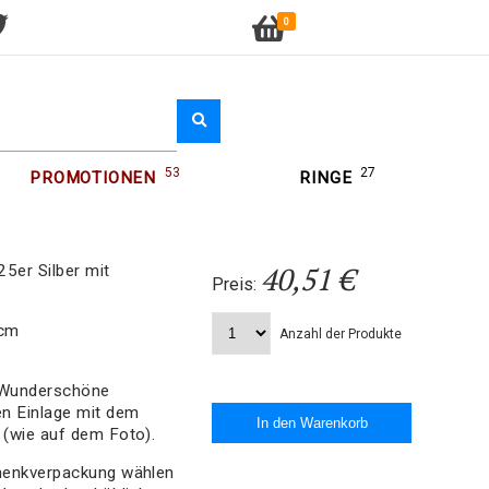
0
53
27
PROMOTIONEN
RINGE
40,51 €
5er Silber mit
Preis:
 cm
Anzahl der Produkte
 Wunderschöne
en Einlage mit dem
 (wie auf dem Foto).
chenkverpackung wählen