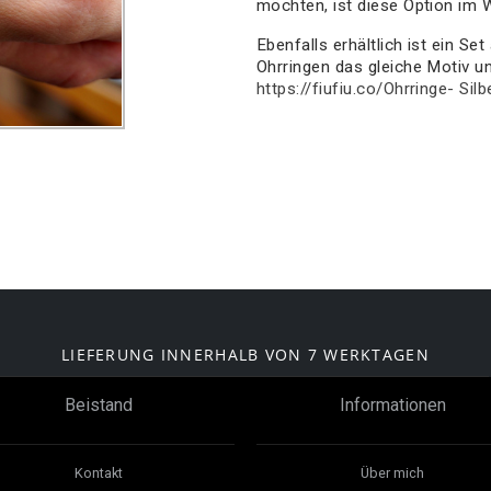
möchten, ist diese Option im W
Ebenfalls erhältlich ist ein Se
Ohrringen das gleiche Motiv u
https://fiufiu.co/Ohrringe- Si
LIEFERUNG INNERHALB VON 7 WERKTAGEN
Beistand
Informationen
Kontakt
Über mich