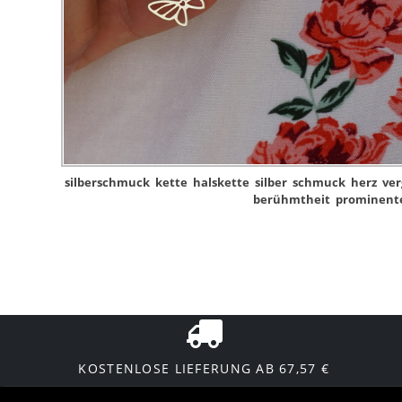
silberschmuck
kette
halskette
silber
schmuck
herz
ver
berühmtheit
prominent
KOSTENLOSE LIEFERUNG AB 67,57 €