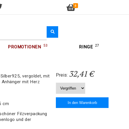
0
53
27
PROMOTIONEN
RINGE
32,41 €
Preis:
ilber925, vergoldet, mit
n Anhänger mit Herz
,5 cm
schöner Filzverpackung
menlogo und der