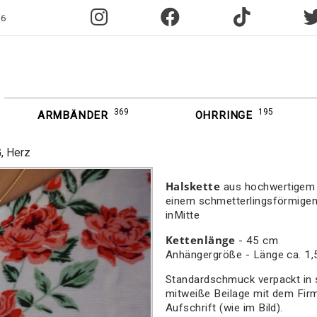
96
369
195
ARMBÄNDER
OHRRINGE
, Herz
Halskette
aus hochwertigem S
einem schmetterlingsförmige
inMitte
Kettenlänge
- 45 cm
Anhängergröße - Länge ca. 1
Standardschmuck verpackt in 
mitweiße Beilage mit dem Fir
Aufschrift (wie im Bild).