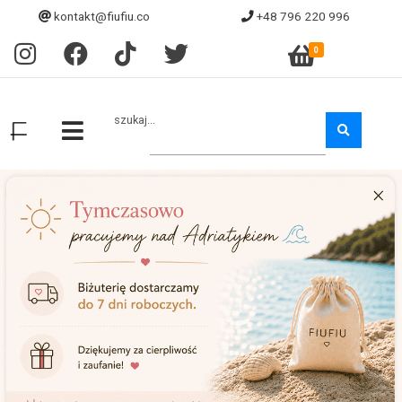
kontakt@fiufiu.co
+48 796 220 996
0
szukaj...