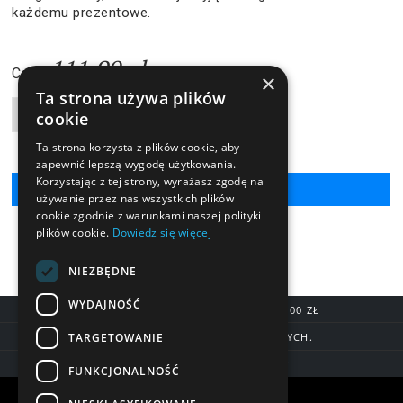
każdemu prezentowe.
111,90 zł
Cena:
×
Ta strona używa plików
cookie
Liczba produktów
Ta strona korzysta z plików cookie, aby
zapewnić lepszą wygodę użytkowania.
Korzystając z tej strony, wyrażasz zgodę na
używanie przez nas wszystkich plików
cookie zgodnie z warunkami naszej polityki
plików cookie.
Dowiedz się więcej
NIEZBĘDNE
WYDAJNOŚĆ
DARMOWA DOSTAWA OD 200,00 ZŁ
TARGETOWANIE
DOSTAWA DO 7 DNI ROBOCZYCH.
BLIK, SZYBKIE PRZELEWY
FUNKCJONALNOŚĆ
Warunki zakupów