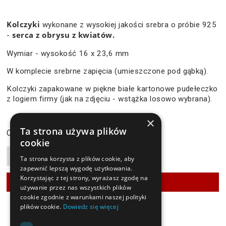
Kolczyki
wykonane z wysokiej jakości srebra o próbie 925
serca z obrysu z kwiatów.
-
Wymiar - wysokość 16 x 23,6 mm
W komplecie srebrne zapięcia (umieszczone pod gąbką).
Kolczyki zapakowane w piękne białe kartonowe pudełeczko
z logiem firmy (jak na zdjęciu - wstążka losowo wybrana).
×
120,90 zł
Ta strona używa plików
Cena:
cookie
Ta strona korzysta z plików cookie, aby
zapewnić lepszą wygodę użytkowania.
Korzystając z tej strony, wyrażasz zgodę na
używanie przez nas wszystkich plików
cookie zgodnie z warunkami naszej polityki
plików cookie.
Dowiedz się więcej