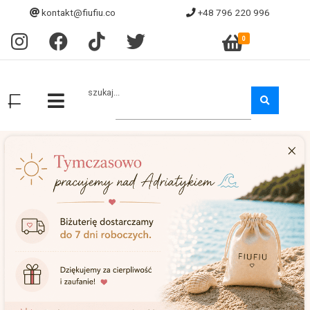
kontakt@fiufiu.co
+48 796 220 996
0
szukaj...