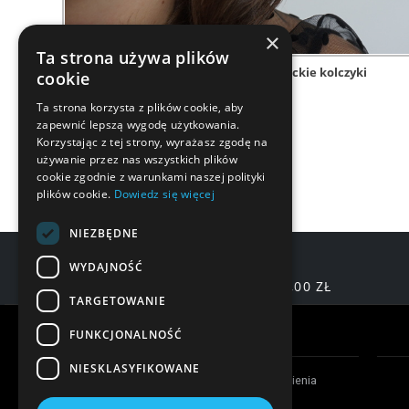
×
Ta strona używa plików
kropla
eleganckie kolczyki
cookie
Ta strona korzysta z plików cookie, aby
zapewnić lepszą wygodę użytkowania.
Korzystając z tej strony, wyrażasz zgodę na
używanie przez nas wszystkich plików
cookie zgodnie z warunkami naszej polityki
plików cookie.
Dowiedz się więcej
NIEZBĘDNE
WYDAJNOŚĆ
DARMOWA DOSTAWA OD 200,00 ZŁ
TARGETOWANIE
Warunki zakupów
FUNKCJONALNOŚĆ
NIESKLASYFIKOWANE
Czas realizacji zamówienia