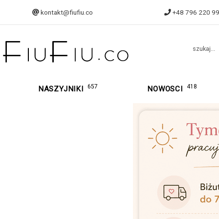
kontakt@fiufiu.co
+48 796 220 9
szukaj...
657
418
NASZYJNIKI
NOWOSCI