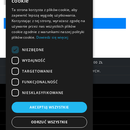
cookie
Ta strona korzysta z plików cookie, aby
zapewnić lepszą wygodę użytkowania.
Korzystając z tej strony, wyrażasz zgodę na
używanie przez nas wszystkich plików
cookie zgodnie z warunkami naszej polityki
plików cookie.
Dowiedz się więcej
NIEZBĘDNE
WYDAJNOŚĆ
DARMOWA DOSTAWA OD 200,00 ZŁ
TARGETOWANIE
DOSTAWA DO 7 DNI ROBOCZYCH.
BLIK, SZYBKIE PRZELEWY
FUNKCJONALNOŚĆ
Warunki zakupów
NIESKLASYFIKOWANE
Pomoc
AKCEPTUJ WSZYSTKIE
Informacje
ODRZUĆ WSZYSTKIE