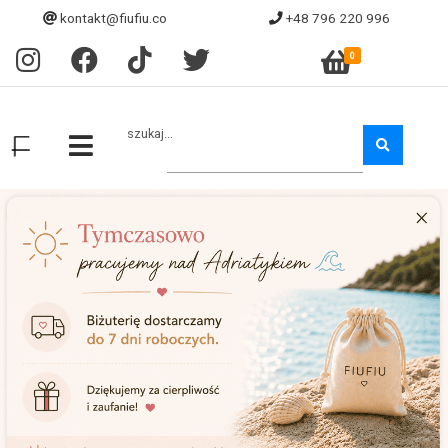
kontakt@fiufiu.co
+48 796 220 996
0
szukaj...