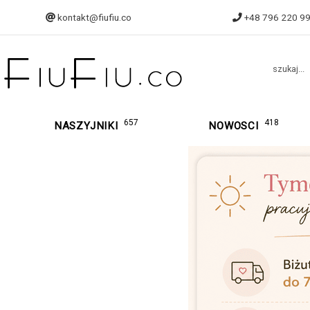
kontakt@fiufiu.co
+48 796 220 9
szukaj...
657
418
NASZYJNIKI
NOWOSCI