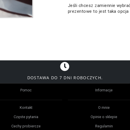
Jeśli chcesz zamiennie wybr
prezentowe to jest taka opcj
DOSTAWA DO 7 DNI ROBOCZYCH.
Pomoc
Informacje
Kontakt
O mnie
Częste pytania
Opinie o sklepie
Cechy probiercze
Regulamin