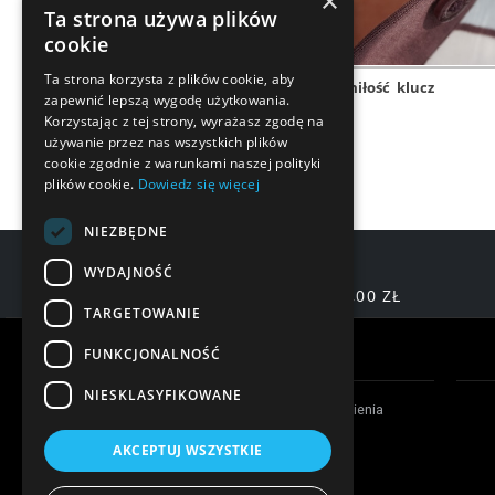
×
Ta strona używa plików
cookie
Ta strona korzysta z plików cookie, aby
love
serce
miłość
klucz
zapewnić lepszą wygodę użytkowania.
Korzystając z tej strony, wyrażasz zgodę na
używanie przez nas wszystkich plików
cookie zgodnie z warunkami naszej polityki
plików cookie.
Dowiedz się więcej
NIEZBĘDNE
WYDAJNOŚĆ
DARMOWA DOSTAWA OD 200,00 ZŁ
TARGETOWANIE
Warunki zakupów
FUNKCJONALNOŚĆ
NIESKLASYFIKOWANE
Czas realizacji zamówienia
Formy płatności
AKCEPTUJ WSZYSTKIE
Koszty dostawy