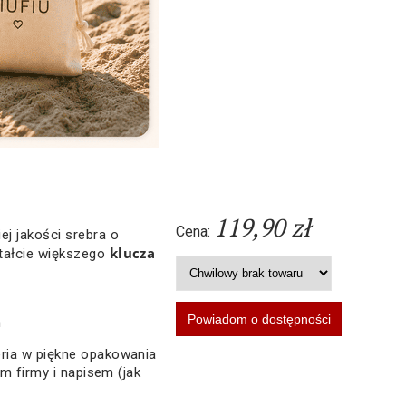
119,90 zł
Cena:
j jakości srebra o
klucza
tałcie większego
m
ria w piękne opakowania
em firmy i napisem (jak