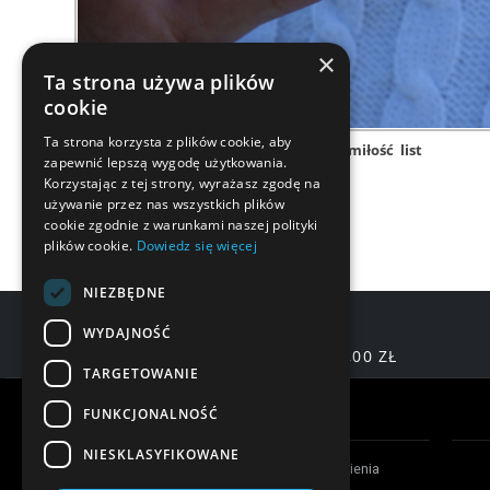
×
Ta strona używa plików
cookie
Ta strona korzysta z plików cookie, aby
love
serce
miłość
list
zapewnić lepszą wygodę użytkowania.
Korzystając z tej strony, wyrażasz zgodę na
używanie przez nas wszystkich plików
cookie zgodnie z warunkami naszej polityki
plików cookie.
Dowiedz się więcej
NIEZBĘDNE
WYDAJNOŚĆ
DARMOWA DOSTAWA OD 200,00 ZŁ
TARGETOWANIE
Warunki zakupów
FUNKCJONALNOŚĆ
NIESKLASYFIKOWANE
Czas realizacji zamówienia