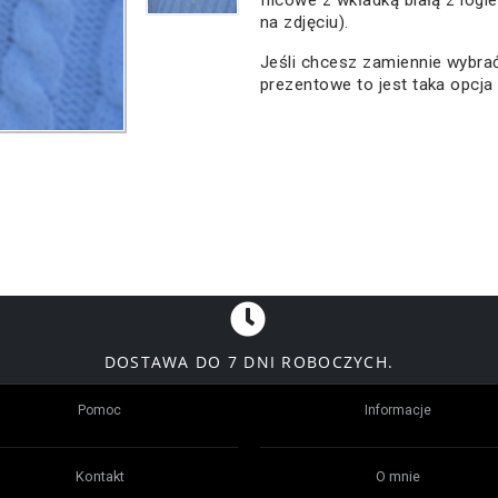
filcowe z wkładką białą z logi
na zdjęciu).
Jeśli chcesz zamiennie wybr
prezentowe to jest taka opcja
DOSTAWA DO 7 DNI ROBOCZYCH.
Pomoc
Informacje
Kontakt
O mnie