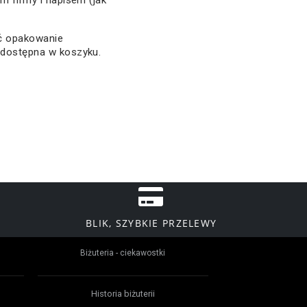
em firmy i napisem (jak
ać opakowanie
 dostępna w koszyku.
BLIK, SZYBKIE PRZELEWY
Biżuteria - ciekawostki
Historia biżuterii