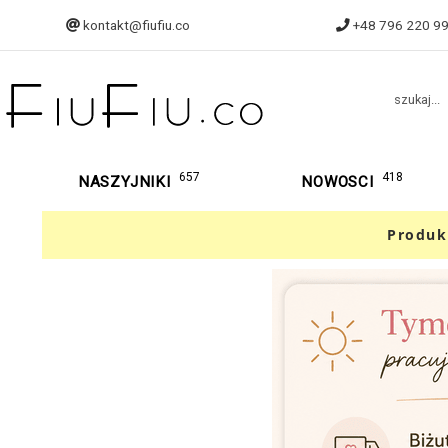
kontakt@fiufiu.co
+48 796 220 9
szukaj...
657
418
NASZYJNIKI
NOWOSCI
Produk