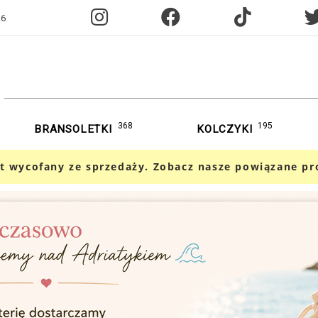
96
368
195
BRANSOLETKI
KOLCZYKI
t wycofany ze sprzedaży. Zobacz nasze powiązane pr