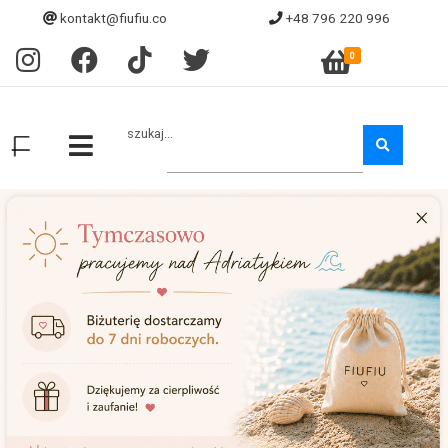
kontakt@fiufiu.co
+48 796 220 996
0
szukaj...