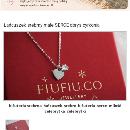
Łańcuszek srebrny małe SERCE obrys cyrkonia
biżuteria srebrna
łańcuszek
srebro
biżuteria
serce
miłość
celebrytka
celebrytki