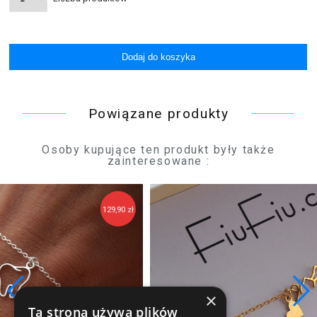
Powiązane produkty
Osoby kupujące ten produkt były także
zainteresowane :
zł
149,9
×
Ta strona używa plików