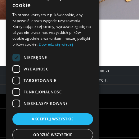
cookie
Ta strona korzysta z plików cookie, aby
zapewnić lepszą wygodę użytkowania.
Korzystając z tej strony, wyrażasz zgodę na
używanie przez nas wszystkich plików
cookie zgodnie z warunkami naszej polityki
plików cookie.
Dowiedz się więcej
NIEZBĘDNE
WYDAJNOŚĆ
DARMOWA DOSTAWA OD 200,00 ZŁ
TARGETOWANIE
DOSTAWA DO 7 DNI ROBOCZYCH.
BLIK, SZYBKIE PRZELEWY
FUNKCJONALNOŚĆ
Warunki zakupów
NIESKLASYFIKOWANE
Pomoc
AKCEPTUJ WSZYSTKIE
Informacje
ODRZUĆ WSZYSTKIE