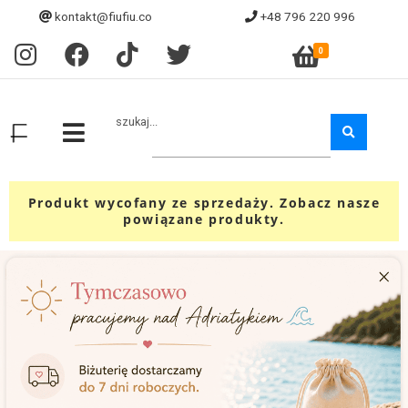
kontakt@fiufiu.co
+48 796 220 996
0
szukaj...
Produkt wycofany ze sprzedaży. Zobacz nasze
powiązane produkty.