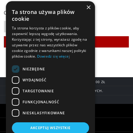
×
119,90 zł
Ta strona używa plików
Cena:
cookie
Ta strona korzysta z plików cookie, aby
zapewnić lepszą wygodę użytkowania.
Korzystając z tej strony, wyrażasz zgodę na
używanie przez nas wszystkich plików
cookie zgodnie z warunkami naszej polityki
plików cookie.
Dowiedz się więcej
NIEZBĘDNE
WYDAJNOŚĆ
DARMOWA DOSTAWA OD 200,00 ZŁ
TARGETOWANIE
DOSTAWA DO 7 DNI ROBOCZYCH.
BLIK, SZYBKIE PRZELEWY
FUNKCJONALNOŚĆ
Warunki zakupów
NIESKLASYFIKOWANE
Pomoc
AKCEPTUJ WSZYSTKIE