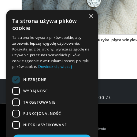
×
Ta strona używa plików
cookie
Ta strona korzysta z plików cookie, aby
łańcuszek
naszyjnik
muzyka
płyta winylo
zapewnić lepszą wygodę użytkowania.
Korzystając z tej strony, wyrażasz zgodę na
używanie przez nas wszystkich plików
cookie zgodnie z warunkami naszej polityki
plików cookie.
Dowiedz się więcej
NIEZBĘDNE
WYDAJNOŚĆ
DARMOWA DOSTAWA OD 200,00 ZŁ
TARGETOWANIE
Warunki zakupów
FUNKCJONALNOŚĆ
NIESKLASYFIKOWANE
Czas realizacji zamówienia