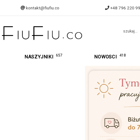
kontakt@fiufiu.co
+48 796 220 9
szukaj...
657
418
NASZYJNIKI
NOWOSCI