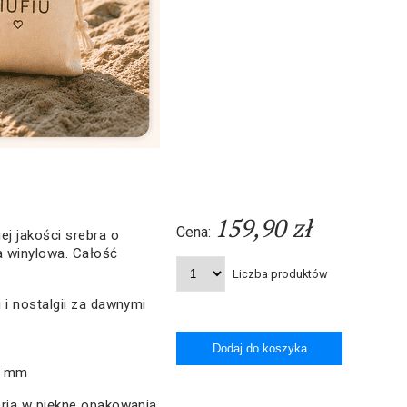
159,90 zł
Cena:
j jakości srebra o
a winylowa. Całość
Liczba produktów
u i nostalgii za dawnymi
5 mm
ria w piękne opakowania