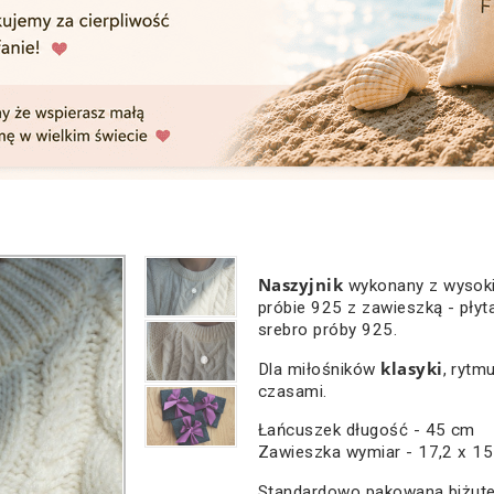
Naszyjnik
wykonany z wysokie
próbie 925 z zawieszką - płyt
srebro próby 925.
klasyki
Dla miłośników
, rytm
czasami.
Łańcuszek długość - 45 cm
Zawieszka wymiar - 17,2 x 1
Standardowo pakowana biżute