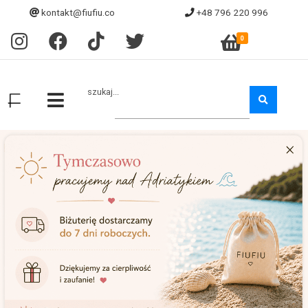
kontakt@fiufiu.co
+48 796 220 996
0
szukaj...