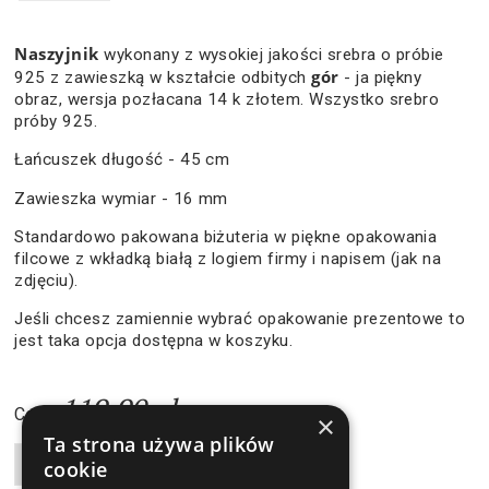
Naszyjnik
wykonany z wysokiej jakości srebra o próbie
gór
925 z zawieszką w kształcie odbitych
- ja piękny
obraz, wersja pozłacana 14 k złotem. Wszystko srebro
próby 925.
Łańcuszek długość - 45 cm
Zawieszka wymiar - 16 mm
Standardowo pakowana biżuteria w piękne opakowania
filcowe z wkładką białą z logiem firmy i napisem (jak na
zdjęciu).
Jeśli chcesz zamiennie wybrać opakowanie prezentowe to
jest taka opcja dostępna w koszyku.
119,90 zł
Cena:
×
Ta strona używa plików
Liczba produktów
cookie