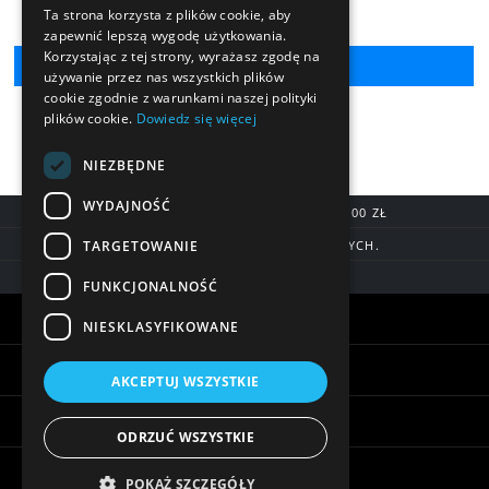
Ta strona korzysta z plików cookie, aby
zapewnić lepszą wygodę użytkowania.
Korzystając z tej strony, wyrażasz zgodę na
używanie przez nas wszystkich plików
cookie zgodnie z warunkami naszej polityki
plików cookie.
Dowiedz się więcej
NIEZBĘDNE
WYDAJNOŚĆ
DARMOWA DOSTAWA OD 200,00 ZŁ
TARGETOWANIE
DOSTAWA DO 7 DNI ROBOCZYCH.
BLIK, SZYBKIE PRZELEWY
FUNKCJONALNOŚĆ
Warunki zakupów
NIESKLASYFIKOWANE
Pomoc
AKCEPTUJ WSZYSTKIE
Informacje
ODRZUĆ WSZYSTKIE
Biżuteria - ciekawostki
POKAŻ SZCZEGÓŁY