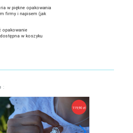
ria w piękne opakowania
em firmy i napisem (jak
ać opakowanie
a dostępna w koszyku
 :
119,90 zł