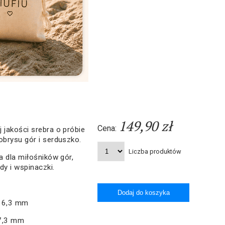
149,90 zł
Cena:
 jakości srebra o próbie
obrysu gór i serduszko.
Liczba produktów
a dla miłośników gór,
dy i wspinaczki.
x 6,3 mm
 7,3 mm