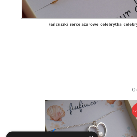
łańcuszki
serce ażurowe
celebrytka
celebr
O
119,90 zł
12