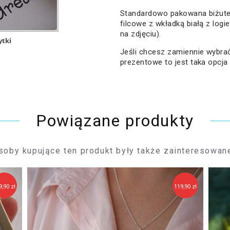
Standardowo pakowana biżute
filcowe z wkładką białą z logi
na zdjęciu).
ytki
Jeśli chcesz zamiennie wybr
prezentowe to jest taka opcj
Powiązane produkty
soby kupujące ten produkt były także zainteresowane
9,90 zł
119,90 zł