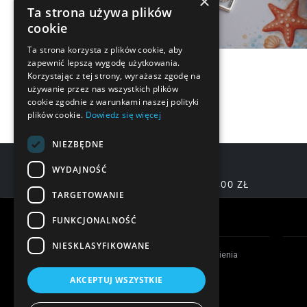
×
Ta strona używa plików
cookie
Ta strona korzysta z plików cookie, aby
zapewnić lepszą wygodę użytkowania.
Korzystając z tej strony, wyrażasz zgodę na
używanie przez nas wszystkich plików
cookie zgodnie z warunkami naszej polityki
plików cookie.
Dowiedz się więcej
NIEZBĘDNE
WYDAJNOŚĆ
DARMOWA DOSTAWA OD 200,00 ZŁ
TARGETOWANIE
Warunki zakupów
FUNKCJONALNOŚĆ
NIESKLASYFIKOWANE
Czas realizacji zamówienia
Formy płatności
AKCEPTUJ WSZYSTKIE
Koszty dostawy