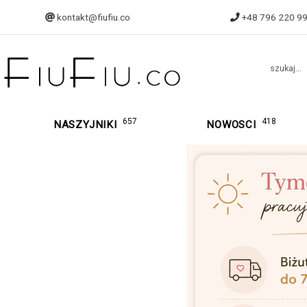
kontakt@fiufiu.co
+48 796 220 9
szukaj...
657
418
NASZYJNIKI
NOWOSCI