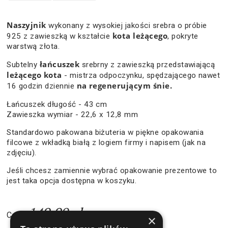
Naszyjnik
wykonany z wysokiej jakości srebra o próbie
kota leżącego
925 z zawieszką w kształcie
, pokryte
warstwą złota.
łańcuszek
Subtelny
srebrny z zawieszką przedstawiającą
leżącego kota
- mistrza odpoczynku, spędzającego nawet
na regenerującym śnie.
16 godzin dziennie
Łańcuszek długość - 43 cm
Zawieszka wymiar - 22,6 x 12,8 mm
Standardowo pakowana biżuteria w piękne opakowania
filcowe z wkładką białą z logiem firmy i napisem (jak na
zdjęciu).
Jeśli chcesz zamiennie wybrać opakowanie prezentowe to
jest taka opcja dostępna w koszyku.
149,90 zł
Cena:
×