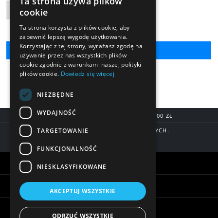
Ta strona używa plików
Liczba produktów
cookie
Ta strona korzysta z plików cookie, aby
zapewnić lepszą wygodę użytkowania.
Korzystając z tej strony, wyrażasz zgodę na
używanie przez nas wszystkich plików
cookie zgodnie z warunkami naszej polityki
plików cookie.
Dowiedz się więcej
NIEZBĘDNE
WYDAJNOŚĆ
DARMOWA DOSTAWA OD 200,00 ZŁ
TARGETOWANIE
DOSTAWA DO 7 DNI ROBOCZYCH.
BLIK, SZYBKIE PRZELEWY
FUNKCJONALNOŚĆ
Warunki zakupów
NIESKLASYFIKOWANE
Pomoc
AKCEPTUJ WSZYSTKIE
Informacje
ODRZUĆ WSZYSTKIE