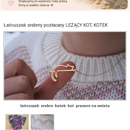
Łańcuszek srebrny pozłacany LEŻĄCY KOT, KOTEK
łańcuszek
srebro
kotek
kot
prezent na swieta