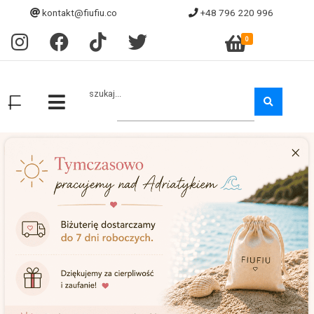
kontakt@fiufiu.co
+48 796 220 996
0
szukaj...