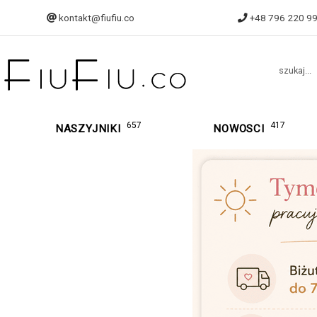
kontakt@fiufiu.co
+48 796 220 9
szukaj...
657
417
NASZYJNIKI
NOWOSCI