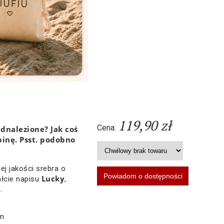
119,90 zł
Cena:
dnalezione? Jak coś
inę. Psst. podobno
.
j jakości srebra o
Lucky
ałcie napisu
,
.
mm