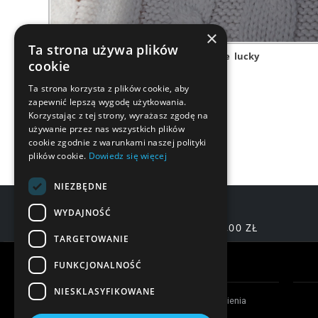
×
Ta strona używa plików
szczęście
lucky
cookie
Ta strona korzysta z plików cookie, aby
zapewnić lepszą wygodę użytkowania.
Korzystając z tej strony, wyrażasz zgodę na
używanie przez nas wszystkich plików
cookie zgodnie z warunkami naszej polityki
plików cookie.
Dowiedz się więcej
NIEZBĘDNE
WYDAJNOŚĆ
DARMOWA DOSTAWA OD 200,00 ZŁ
TARGETOWANIE
Warunki zakupów
FUNKCJONALNOŚĆ
NIESKLASYFIKOWANE
Czas realizacji zamówienia