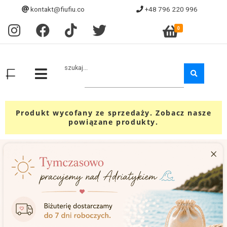
kontakt@fiufiu.co
+48 796 220 996
0
szukaj...
Produkt wycofany ze sprzedaży. Zobacz nasze
powiązane produkty.