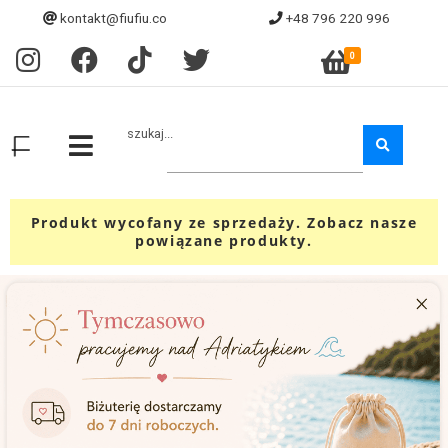
kontakt@fiufiu.co
+48 796 220 996
0
szukaj...
Produkt wycofany ze sprzedaży. Zobacz nasze
powiązane produkty.