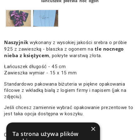
łańcuszek
płetwa
noc
ogon
Naszyjnik
wykonany z wysokiej jakości srebra o próbie
tle nocnego
925 z zawieszką - blaszka z ogonem na
nieba z księżycem
, pokryte warstwą złota.
Łańcuszek długość - 45 cm
Zawieszka wymiar - 15 x 15 mm
Standardowo pakowana biżuteria w piękne opakowania
filcowe z wkładką białą z logiem firmy i napisem (jak na
zdjęciu).
Jeśli chcesz zamiennie wybrać opakowanie prezentowe to
jest taka opcja dostępna w koszyku.
×
120,90 zł
Ta strona używa plików
Cena: