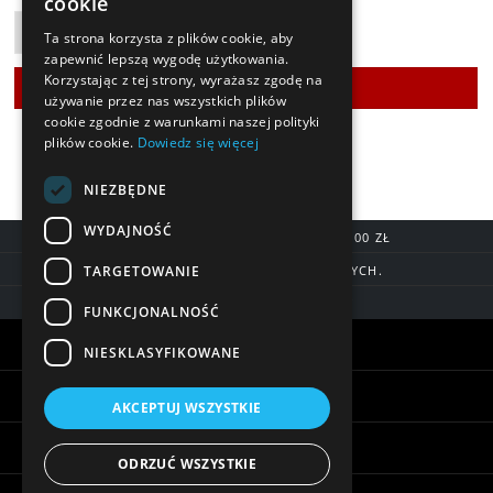
cookie
Ta strona korzysta z plików cookie, aby
zapewnić lepszą wygodę użytkowania.
Korzystając z tej strony, wyrażasz zgodę na
używanie przez nas wszystkich plików
cookie zgodnie z warunkami naszej polityki
plików cookie.
Dowiedz się więcej
NIEZBĘDNE
WYDAJNOŚĆ
DARMOWA DOSTAWA OD 200,00 ZŁ
TARGETOWANIE
DOSTAWA DO 7 DNI ROBOCZYCH.
BLIK, SZYBKIE PRZELEWY
FUNKCJONALNOŚĆ
Warunki zakupów
NIESKLASYFIKOWANE
Pomoc
AKCEPTUJ WSZYSTKIE
Informacje
ODRZUĆ WSZYSTKIE