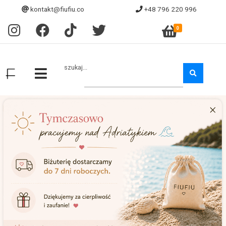
kontakt@fiufiu.co
+48 796 220 996
0
szukaj...