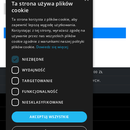
Ta strona używa plików
cookie
Liczba produktów
Ta strona korzysta z plików cookie, aby
zapewnić lepszą wygodę użytkowania.
Korzystając z tej strony, wyrażasz zgodę na
używanie przez nas wszystkich plików
cookie zgodnie z warunkami naszej polityki
plików cookie.
Dowiedz się więcej
NIEZBĘDNE
WYDAJNOŚĆ
DARMOWA DOSTAWA OD 200,00 ZŁ
TARGETOWANIE
DOSTAWA DO 7 DNI ROBOCZYCH.
BLIK, SZYBKIE PRZELEWY
FUNKCJONALNOŚĆ
Warunki zakupów
NIESKLASYFIKOWANE
Pomoc
AKCEPTUJ WSZYSTKIE
Informacje