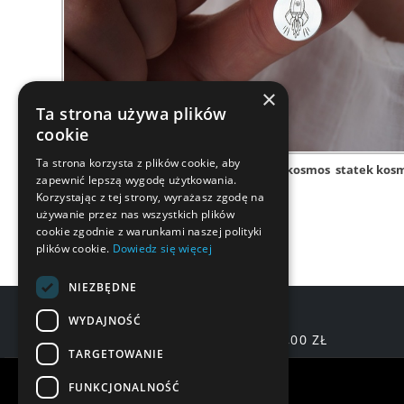
×
Ta strona używa plików
cookie
Ta strona korzysta z plików cookie, aby
naszyjnik
srebro
planeta
kosmos
statek kos
zapewnić lepszą wygodę użytkowania.
Korzystając z tej strony, wyrażasz zgodę na
używanie przez nas wszystkich plików
cookie zgodnie z warunkami naszej polityki
plików cookie.
Dowiedz się więcej
NIEZBĘDNE
WYDAJNOŚĆ
DARMOWA DOSTAWA OD 200,00 ZŁ
TARGETOWANIE
Warunki zakupów
FUNKCJONALNOŚĆ