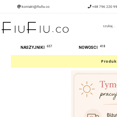
kontakt@fiufiu.co
+48 796 220 9
szukaj...
657
418
NASZYJNIKI
NOWOSCI
Produk