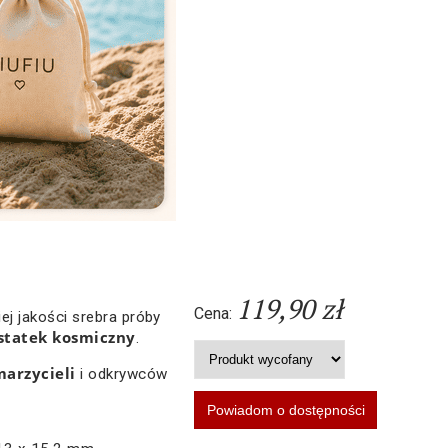
119,90 zł
Cena:
j jakości srebra próby
 statek kosmiczny
.
marzycieli
i odkrywców