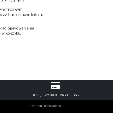
 13 x 15,2 mm
nym filcowym
go firmy i napis (jak na
ybrać opakowanie na
a w koszyku.
BLIK, SZYBKIE PRZELEWY
Biżuteria - ciekawostki