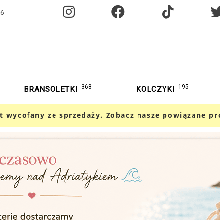
96
368
195
BRANSOLETKI
KOLCZYKI
t wycofany ze sprzedaży. Zobacz nasze powiązane pr