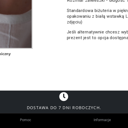
Rozmiar zawieszki - długość
Standardowa biżuteria w pięk
opakowaniu z białą wstawką Lo
zdjęciu)
Jeśli alternatywnie chcesz w
prezent jest to opcja dostępn
miczny
DOSTAWA DO 7 DNI ROBOCZYCH.
Pomoc
Informacje