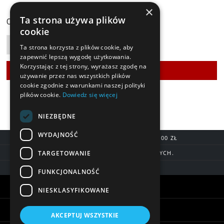
×
164,90 zł
Ta strona używa plików
Cena:
cookie
Ta strona korzysta z plików cookie, aby
zapewnić lepszą wygodę użytkowania.
Korzystając z tej strony, wyrażasz zgodę na
używanie przez nas wszystkich plików
cookie zgodnie z warunkami naszej polityki
plików cookie.
Dowiedz się więcej
NIEZBĘDNE
WYDAJNOŚĆ
DARMOWA DOSTAWA OD 200,00 ZŁ
TARGETOWANIE
DOSTAWA DO 7 DNI ROBOCZYCH.
BLIK, SZYBKIE PRZELEWY
FUNKCJONALNOŚĆ
Warunki zakupów
NIESKLASYFIKOWANE
Pomoc
AKCEPTUJ WSZYSTKIE