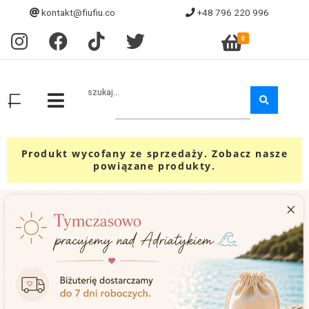
kontakt@fiufiu.co
+48 796 220 996
0
szukaj...
Produkt wycofany ze sprzedaży. Zobacz nasze
powiązane produkty.