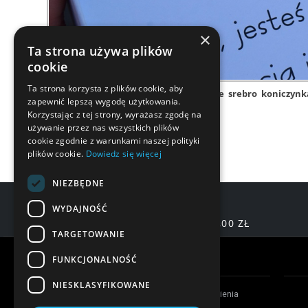
×
Ta strona używa plików
cookie
Ta strona korzysta z plików cookie, aby
kolczyki srebrne
srebro
koniczynk
zapewnić lepszą wygodę użytkowania.
Korzystając z tej strony, wyrażasz zgodę na
używanie przez nas wszystkich plików
cookie zgodnie z warunkami naszej polityki
plików cookie.
Dowiedz się więcej
NIEZBĘDNE
WYDAJNOŚĆ
DARMOWA DOSTAWA OD 200,00 ZŁ
TARGETOWANIE
Warunki zakupów
FUNKCJONALNOŚĆ
NIESKLASYFIKOWANE
Czas realizacji zamówienia