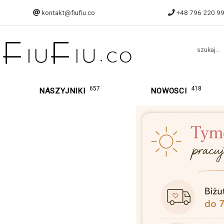
kontakt@fiufiu.co
+48 796 220 9
szukaj...
657
418
NASZYJNIKI
NOWOSCI