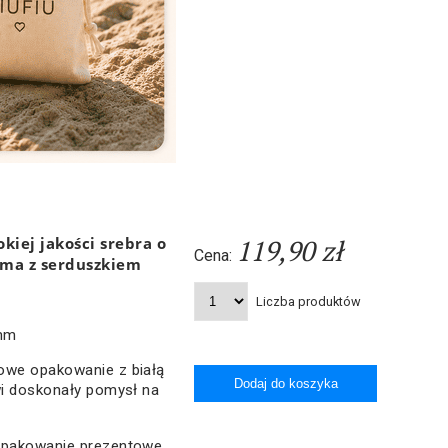
kiej jakości srebra o
119,90 zł
Cena:
ama z serduszkiem
Liczba produktów
 mm
owe opakowanie z białą
wi doskonały pomysł na
 opakowanie prezentowe