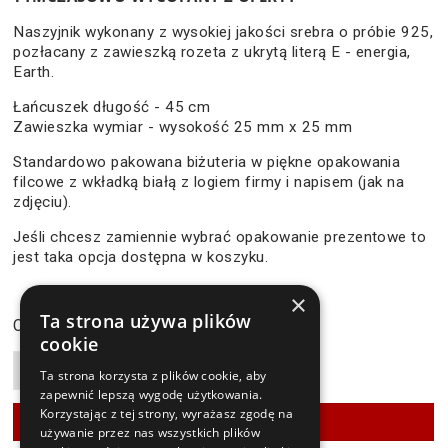
Naszyjnik wykonany z wysokiej jakości srebra o próbie 925,
pozłacany z zawieszką rozeta z ukrytą literą E - energia,
Earth.
Łańcuszek długość - 45 cm
Zawieszka wymiar - wysokość 25 mm x 25 mm
Standardowo pakowana biżuteria w piękne opakowania
filcowe z wkładką białą z logiem firmy i napisem (jak na
zdjęciu).
Jeśli chcesz zamiennie wybrać opakowanie prezentowe to
jest taka opcja dostępna w koszyku.
×
119,90 zł
Ta strona używa plików
Cena:
cookie
Ta strona korzysta z plików cookie, aby
zapewnić lepszą wygodę użytkowania.
Korzystając z tej strony, wyrażasz zgodę na
używanie przez nas wszystkich plików