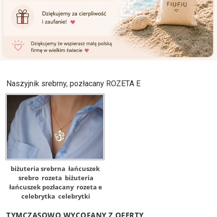
Naszyjnik srebrny, pozłacany ROZETA E
biżuteria srebrna
łańcuszek
srebro
rozeta
biżuteria
łańcuszek pozłacany
rozeta e
celebrytka
celebrytki
TYMCZASOWO WYCOFANY Z OFERTY