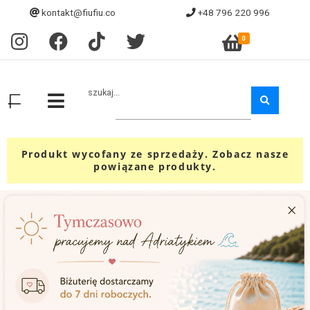
kontakt@fiufiu.co
+48 796 220 996
0
szukaj...
Produkt wycofany ze sprzedaży. Zobacz nasze
powiązane produkty.