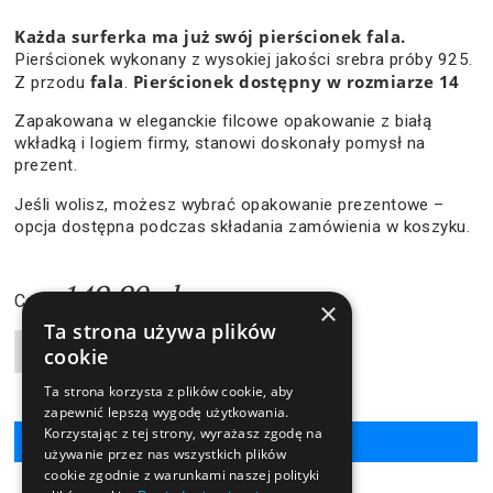
Każda surferka ma już swój pierścionek fala.
Pierścionek wykonany z wysokiej jakości srebra próby 925.
fala
Pierścionek dostępny w rozmiarze
14
Z przodu
.
Zapakowana w eleganckie filcowe opakowanie z białą
wkładką i logiem firmy, stanowi doskonały pomysł na
prezent.
Jeśli wolisz, możesz wybrać opakowanie prezentowe –
opcja dostępna podczas składania zamówienia w koszyku.
149,90 zł
Cena:
×
Ta strona używa plików
Liczba produktów
cookie
Ta strona korzysta z plików cookie, aby
zapewnić lepszą wygodę użytkowania.
Korzystając z tej strony, wyrażasz zgodę na
używanie przez nas wszystkich plików
cookie zgodnie z warunkami naszej polityki