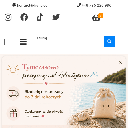
kontakt@fiufiu.co
+48 796 220 996
0
szukaj...