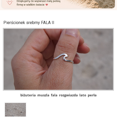
Pierścionek srebrny FALA II
biżuteria
muszla
fala
rozgwiazda
lato
perła